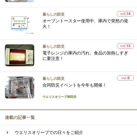
vol.
14
暮らしの防災
オーブントースター使用中、庫内で突然の発
火！
vol.
13
暮らしの防災
電子レンジの庫内の汚れ、食品の加熱しすぎ
に要注意！
vol.
9
暮らしの防災
合同防災イベントを今年も開催！
ウエリスオリーブ津田沼
連載の記事一覧
ウエリスオリーブでの日々をご紹介