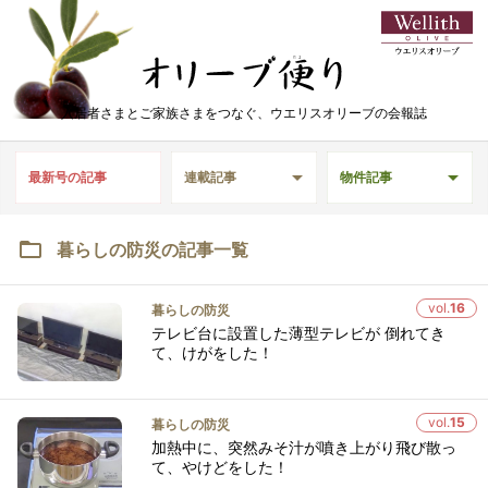
入居者さまとご家族さまをつなぐ、
ウエリスオリーブの会報誌
最新号の記事
連載記事
物件記事
暮らしの防災の記事一覧
vol.
16
暮らしの防災
テレビ台に設置した薄型テレビが 倒れてき
て、けがをした！
vol.
15
暮らしの防災
加熱中に、突然みそ汁が噴き上がり飛び散っ
て、やけどをした！